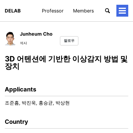
DELAB
Professor
Members
토
글
메
뉴
Junheum Cho
팔로우
석사
3D 어텐션에 기반한 이상감지 방법 및
장치
Applicants
조준흠, 박진욱, 홍승균, 박상현
Country