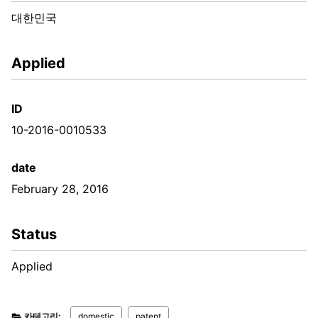
대한민국
Applied
ID
10-2016-0010533
date
February 28, 2016
Status
Applied
카테고리:
domestic
patent