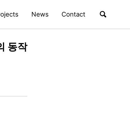
rojects
News
Contact
의 동작