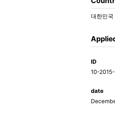
Count
대한민국
Applie
ID
10-2015
date
December