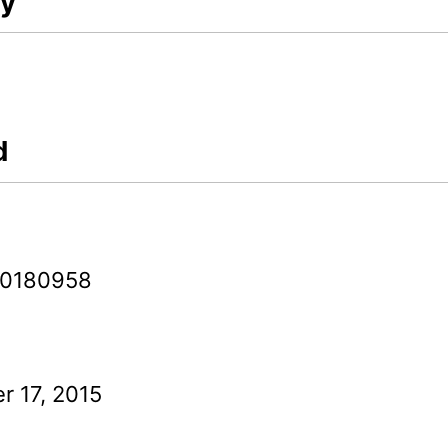
ry
d
-0180958
 17, 2015