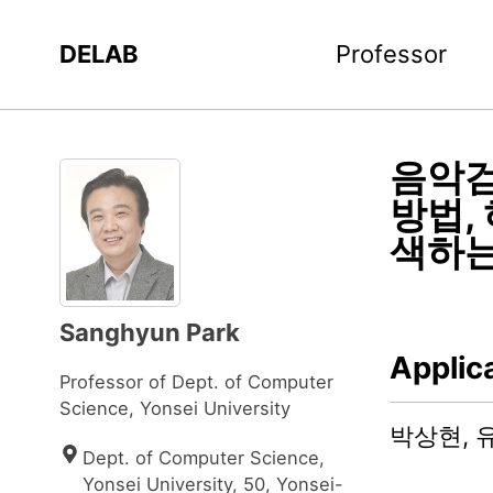
DELAB
Professor
음악검
방법,
색하는
Sanghyun Park
Applic
Professor of Dept. of Computer
Science, Yonsei University
박상현, 
Dept. of Computer Science, 
Yonsei University, 50, Yonsei-