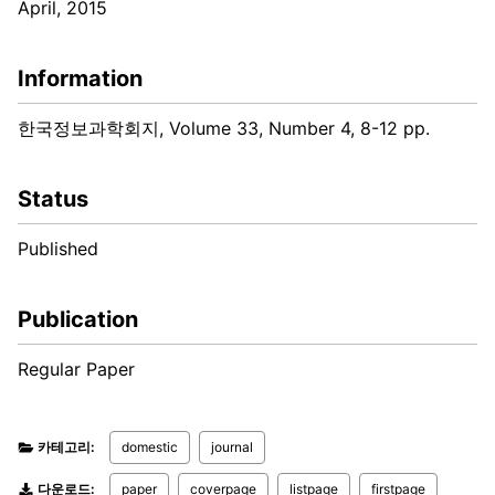
April, 2015
Information
한국정보과학회지, Volume 33, Number 4, 8-12 pp.
Status
Published
Publication
Regular Paper
카테고리:
domestic
journal
다운로드:
paper
coverpage
listpage
firstpage