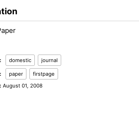
ation
Paper
:
domestic
journal
:
paper
firstpage
:
August 01, 2008