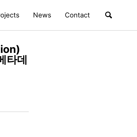
rojects
News
Contact
ion)
 메타데