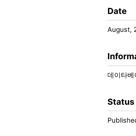
Date
August, 
Inform
데이타베이스연
Status
Publishe