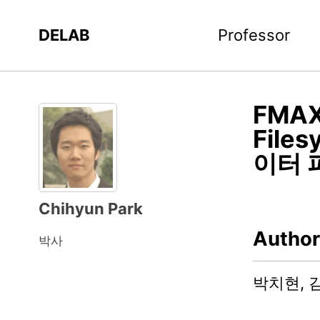
DELAB
Professor
FMAX(
File
이터 
Chihyun Park
Author
박사
박치현, 