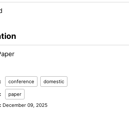
d
ation
Paper
:
conference
domestic
:
paper
:
December 09, 2025