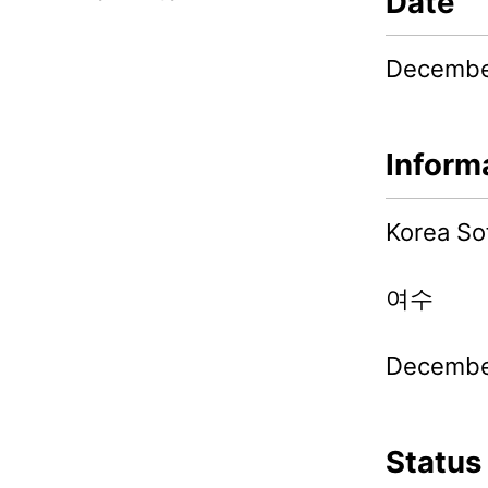
Date
Decembe
Inform
Korea So
여수
December
Status