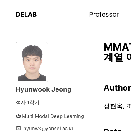
DELAB
Professor
MMA
계열 
Author
Hyunwook Jeong
석사 1학기
정현욱, 
Multi Modal Deep Learning
hyunwk@yonsei.ac.kr