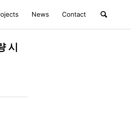
rojects
News
Contact
량 시