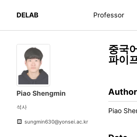
DELAB
Professor
중국어
파이프
Author
Piao Shengmin
석사
Piao S
sungmin630@yonsei.ac.kr