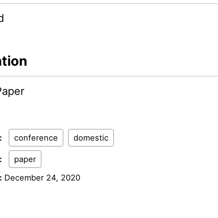
d
ation
Paper
:
conference
domestic
:
paper
:
December 24, 2020