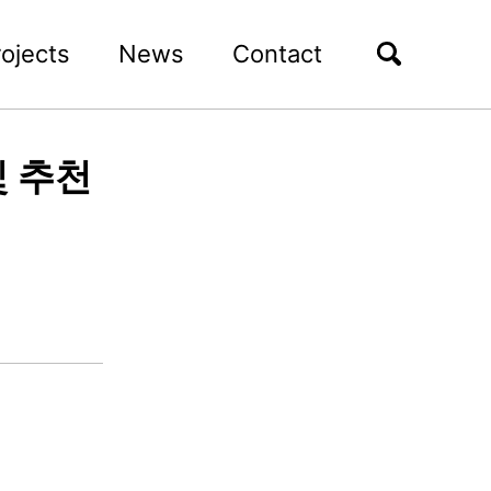
rojects
News
Contact
및 추천