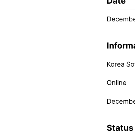
Date
Decembe
Inform
Korea So
Online
December
Status