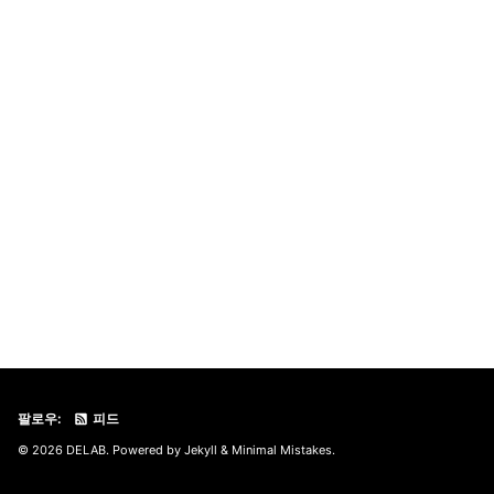
팔로우:
피드
© 2026 DELAB. Powered by
Jekyll
&
Minimal Mistakes
.